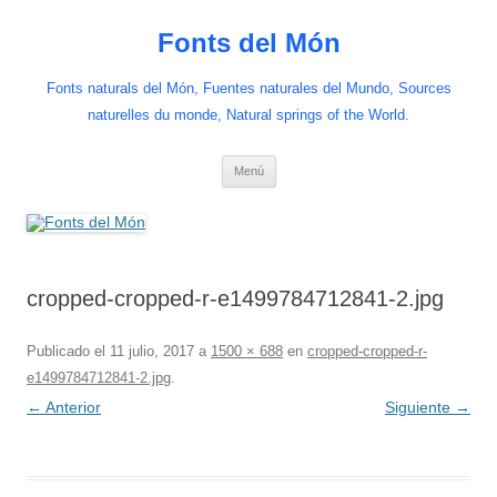
Saltar
al
Fonts del Món
contenido
Fonts naturals del Món, Fuentes naturales del Mundo, Sources
naturelles du monde, Natural springs of the World.
Menú
cropped-cropped-r-e1499784712841-2.jpg
Publicado el
11 julio, 2017
a
1500 × 688
en
cropped-cropped-r-
e1499784712841-2.jpg
.
← Anterior
Siguiente →