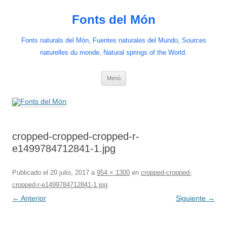
Saltar
al
Fonts del Món
contenido
Fonts naturals del Món, Fuentes naturales del Mundo, Sources
naturelles du monde, Natural springs of the World.
Menú
cropped-cropped-cropped-r-
e1499784712841-1.jpg
Publicado el
20 julio, 2017
a
954 × 1300
en
cropped-cropped-
cropped-r-e1499784712841-1.jpg
.
← Anterior
Siguiente →