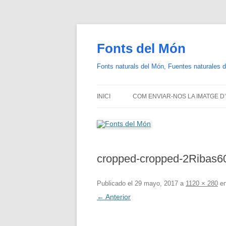
Saltar
al
contenido
Fonts del Món
Fonts naturals del Món, Fuentes naturales d
INICI
COM ENVIAR-NOS LA IMATGE D
cropped-cropped-2Ribas60
Publicado el
29 mayo, 2017
a
1120 × 280
e
← Anterior